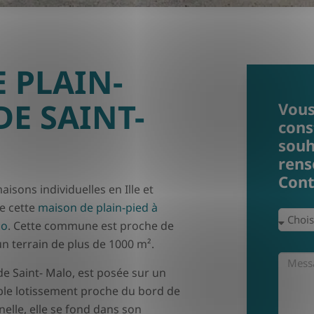
 PLAIN-
DE SAINT-
Vous
cons
souh
rens
Cont
isons individuelles en Ille et
e cette
maison de plain-pied à
lo
. Cette commune est proche de
 un terrain de plus de 1000 m².
de Saint- Malo, est posée sur un
ble lotissement proche du bord de
nelle, elle se fond dans son