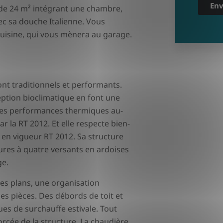
Env
 de 24 m² intégrant une chambre,
vec sa douche Italienne. Vous
e-cuisine, qui vous mènera au garage.
nt traditionnels et performants.
eption bioclimatique en font une
 des performances thermiques au-
 la RT 2012. Et elle respecte bien-
en vigueur RT 2012. Sa structure
ures à quatre versants en ardoises
ge.
des plans, une organisation
des pièces. Des débords de toit et
ues de surchauffe estivale. Tout
forcée de la structure. La chaudière