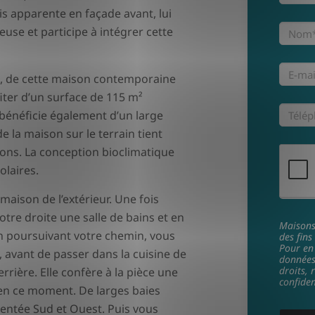
s apparente en façade avant, lui
use et participe à intégrer cette
s, de cette maison contemporaine
iter d’un surface de 115 m²
bénéficie également d’un large
e la maison sur le terrain tient
ons. La conception bioclimatique
olaires.
maison de l’extérieur. Une fois
otre droite une salle de bains et en
Maisons 
n poursuivant votre chemin, vous
des fins
Pour en 
, avant de passer dans la cuisine de
données
droits, 
rière. Elle confère à la pièce une
confiden
e en ce moment. De larges baies
ientée Sud et Ouest. Puis vous