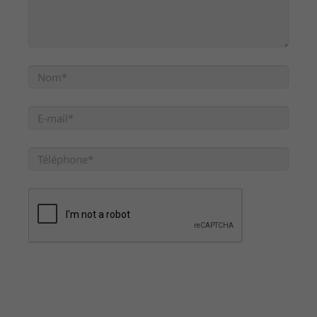
Maisons Elian traite les données recueillies à des fins de
gestion de ses prospects et clients. Pour en savoir plus sur
la gestion de vos données personnelles et pour exercer
vos droits, reportez-vous à notre politique de
confidentialité