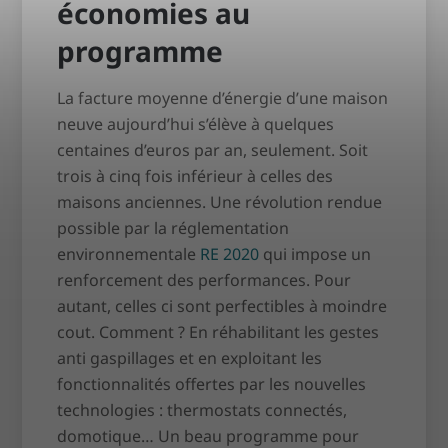
économies au
programme
La facture moyenne d’énergie d’une maison
neuve aujourd’hui s’élève à quelques
centaines d’euros par an, seulement. Soit
trois à cinq fois inférieur à celles des
maisons anciennes. Une révolution rendue
possible par la réglementation
environnementale
RE 2020
qui impose un
renforcement des performances. Pour
autant, celles ci sont perfectibles à moindre
cout. Comment ? En réhabilitant les gestes
anti gaspillages et en exploitant les
fonctionnalités offertes par les nouvelles
technologies : thermostats connectés,
domotique… Un beau programme pour