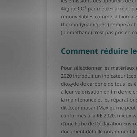
les émissions des appareils de c
4kg de CO² par mètre carré et par 
renouvelables comme la biomass
thermodynamiques (pompe à chale
(biométhane) n’est pas pris en c
Comment réduire le
Pour sélectionner les matériaux 
2020 introduit un indicateur Icc
dioxyde de carbone de tous les é
à leur valorisation en fin de vie 
la maintenance et les réparation
dit IccomposantMax qui ne peut 
conformes à la RE 2020, mieux v
d’une Fiche de Déclaration Envir
document détaille notamment leu