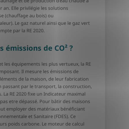
hauffage et de production d’eau chaude à
an. Elle privilégie les solutions
e (chauffage au bois) ou
ur). Le gaz naturel ainsi que le gaz vert
ompte par la RE 2020.
s émissions de CO² ?
et les équipements les plus vertueux, la RE
omposant. Il mesure les émissions de
léments de la maison, de leur fabrication
en passant par le transport, la construction,
s. La RE 2020 fixe un Indicateur maximal
pas etre dépassé. Pour bâtir des maisons
aut employer des matériaux bénéficiant
onnementale et Sanitaire (FDES). Ce
rs poids carbone. Le moteur de calcul