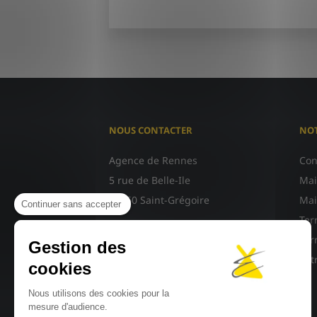
NOUS CONTACTER
NOT
Agence de Rennes
Con
5 rue de Belle-Ile
Mai
35760 Saint-Grégoire
Mai
Continuer sans accepter
Ter
Agence de Saint-Malo (sur
Ter
Gestion des
rendez-vous)
Vot
cookies
42 Rue des Antilles
Nous utilisons des cookies pour la
35400 Saint-Malo
mesure d'audience.