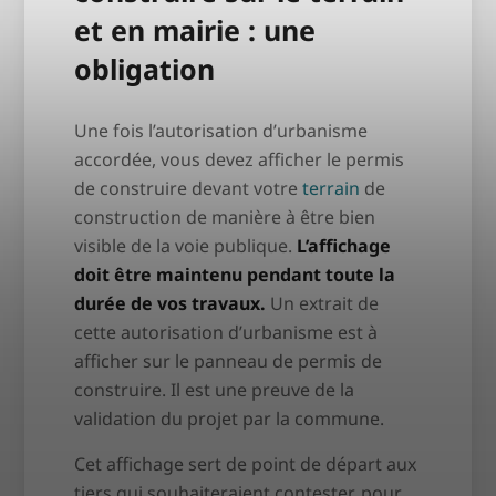
et en mairie : une
obligation
Une fois l’autorisation d’urbanisme
accordée, vous devez afficher le permis
de construire devant votre
terrain
de
construction de manière à être bien
visible de la voie publique.
L’affichage
doit être maintenu pendant toute la
durée de vos travaux.
Un extrait de
cette autorisation d’urbanisme est à
afficher sur le panneau de permis de
construire. Il est une preuve de la
validation du projet par la commune.
Cet affichage sert de point de départ aux
tiers qui souhaiteraient contester, pour