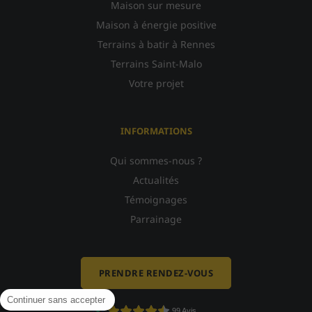
Maison sur mesure
Maison à énergie positive
Terrains à batir à Rennes
Terrains Saint-Malo
Votre projet
INFORMATIONS
Qui sommes-nous ?
Actualités
Témoignages
Parrainage
PRENDRE RENDEZ-VOUS
Continuer sans accepter