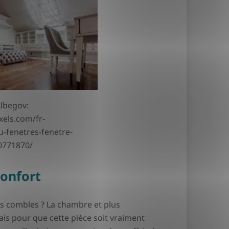
Albegov:
xels.com/fr-
-fenetres-fenetre-
0771870/
confort
es combles ? La chambre et plus
ais pour que cette pièce soit vraiment